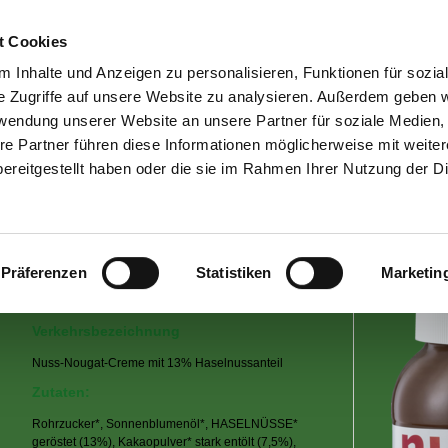
Home
|
Kontakt
t Cookies
 Inhalte und Anzeigen zu personalisieren, Funktionen für sozia
dennree Produkte
|
dennree Qualität
|
Bewusst er
e Zugriffe auf unsere Website zu analysieren. Außerdem geben w
rwendung unserer Website an unsere Partner für soziale Medien
re Partner führen diese Informationen möglicherweise mit weite
Nuss-Nougat-Creme mit 13% Haselnüs
ereitgestellt haben oder die sie im Rahmen Ihrer Nutzung der D
Nuss-Nougat-Creme mit 13% Haselnüssen
Inhalt
Präferenzen
Statistiken
Marketin
750 g
Verkehrsbezeichnung
Nuss-Nougat-Creme mit 13% Haselnussanteil
Zutaten:
Rohrzucker*, Sonnenblumenöl*, HASELNÜSSE*
geröstet (13%), Kakaopulver* stark entölt (7,5%),