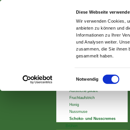
Diese Webseite verwende
Wir verwenden Cookies, um
anbieten zu können und di
Informationen zu Ihrer Ve
und Analysen weiter. Unse
zusammen, die Sie ihnen b
dennree Produkte
gesammelt haben.
Produktneuheiten
Einwilligungsauswahl
Backen
Notwendig
Brotaufstriche
Aufstriche pikant
Fruchtaufstrich
Honig
Nussmuse
Schoko- und Nusscremes
Brühen