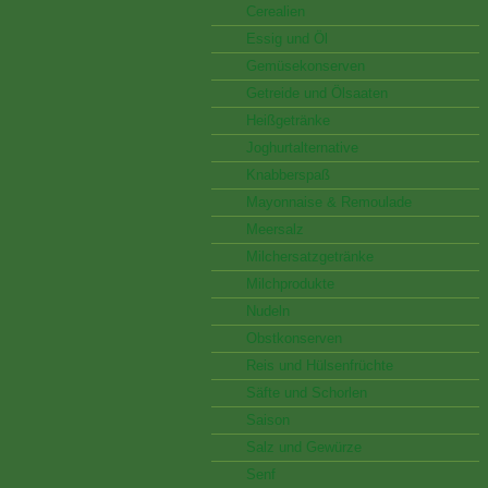
Cerealien
Essig und Öl
Gemüsekonserven
Getreide und Ölsaaten
Heißgetränke
Joghurtalternative
Knabberspaß
Mayonnaise & Remoulade
Meersalz
Milchersatzgetränke
Milchprodukte
Nudeln
Obstkonserven
Reis und Hülsenfrüchte
Säfte und Schorlen
Saison
Salz und Gewürze
Senf