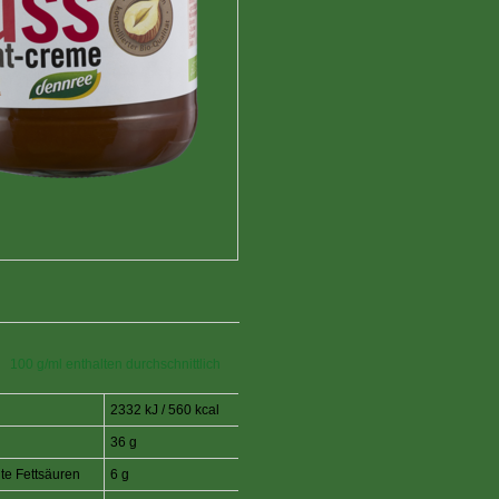
e
100 g/ml enthalten durchschnittlich
2332 kJ / 560 kcal
36 g
te Fettsäuren
6 g