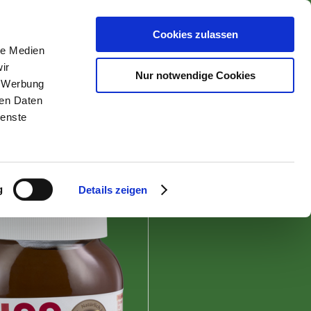
Cookies zulassen
le Medien
nähren
ir
Nur notwendige Cookies
, Werbung
ren Daten
sen
ienste
zurück zur Übersicht
g
Details zeigen