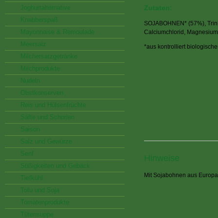
Joghurtalternative
Zutaten:
Knabberspaß
SOJABOHNEN* (57%), Trinkw
Mayonnaise & Remoulade
Calciumchlorid, Magnesium
Meersalz
*aus kontrolliert biologisch
Milchersatzgetränke
Milchprodukte
Nudeln
Obstkonserven
Reis und Hülsenfrüchte
Säfte und Schorlen
Saison
Salz und Gewürze
Senf
Hinweise
Süßigkeiten und Gebäck
Mit Sojabohnen aus Europa
Tiefkühl
Tofu und Soja
Tomatenprodukte
Tütensuppe