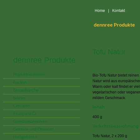
Home
|
Kontakt
dennree Produkte
Tofu Natur
dennree Produkte
Produktneuheiten
Bio-Tofu Natur bietet reine
Natur wird aus europäische
Backen
Warm oder kalt findet er vie
Brotaufstriche
vegetarischen oder vegane
Brühen
milden Geschmack.
Cerealien
Inhalt
Essig und Öl
400 g
Gemüsekonserven
Verkehrsbezeichnung
Getreide und Ölsaaten
Tofu Natur, 2 x 200 g
Heißgetränke