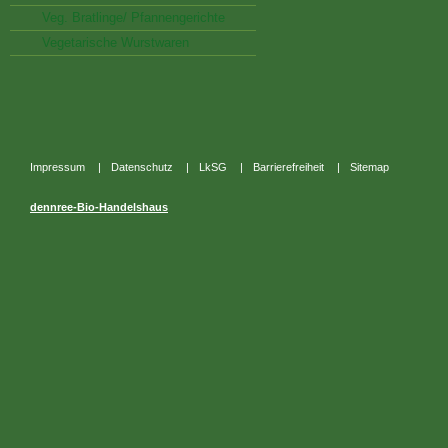
Veg. Bratlinge/ Pfannengerichte
Vegetarische Wurstwaren
Impressum
|
Datenschutz
|
LkSG
|
Barrierefreiheit
|
Sitemap
dennree-Bio-Handelshaus