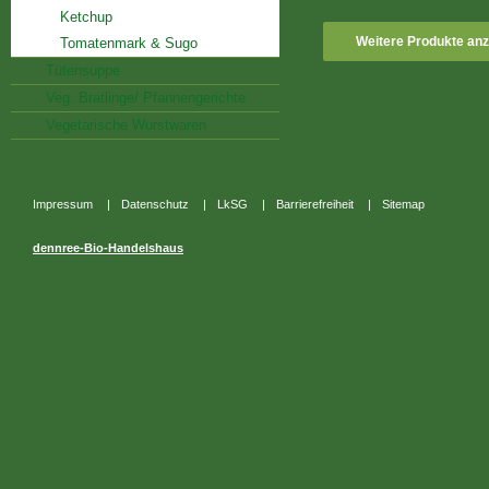
Ketchup
Weitere Produkte an
Tomatenmark & Sugo
Tütensuppe
Veg. Bratlinge/ Pfannengerichte
Vegetarische Wurstwaren
Impressum
|
Datenschutz
|
LkSG
|
Barrierefreiheit
|
Sitemap
dennree-Bio-Handelshaus