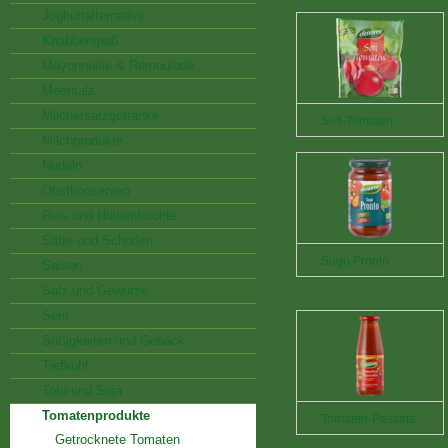
Joghurtalternative
Knabberspaß
Mayonnaise & Remoulade
Meersalz
Milchersatzgetränke
Soft-Tomaten
Milchprodukte
Nudeln
Obstkonserven
Reis und Hülsenfrüchte
Säfte und Schorlen
Sugo Pronto
Saison
Salz und Gewürze
Senf
Süßigkeiten und Gebäck
Tiefkühl
Tofu und Soja
Tomatenprodukte
Tomaten-Passata
Getrocknete Tomaten