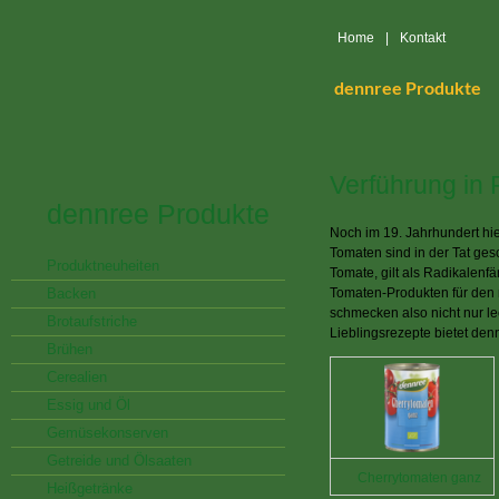
Home
|
Kontakt
dennree Produkte
Verführung in 
dennree Produkte
Noch im 19. Jahrhundert hieß
Tomaten sind in der Tat ges
Produktneuheiten
Tomate, gilt als Radikalenfä
Backen
Tomaten-Produkten für den
schmecken also nicht nur le
Brotaufstriche
Lieblingsrezepte bietet den
Brühen
Cerealien
Essig und Öl
Gemüsekonserven
Getreide und Ölsaaten
Cherrytomaten ganz
Heißgetränke