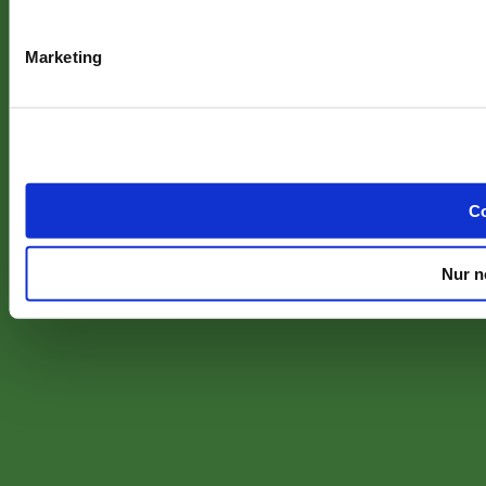
Marketing
Co
Nur n