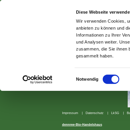
Diese Webseite verwende
Wir verwenden Cookies, um
anbieten zu können und di
Informationen zu Ihrer Ve
und Analysen weiter. Unse
zusammen, die Sie ihnen b
Bewusst ernähren
gesammelt haben.
Bio für jeden Tag
Einwilligungsauswahl
Notwendig
Impressum
|
Datenschutz
|
LkSG
|
Ba
dennree-Bio-Handelshaus