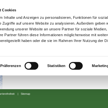
Home
|
Kontakt
t Cookies
 Inhalte und Anzeigen zu personalisieren, Funktionen für sozia
dennree Produkte
|
dennree Qualität
|
Bewusst er
e Zugriffe auf unsere Website zu analysieren. Außerdem geben w
rwendung unserer Website an unsere Partner für soziale Medien
re Partner führen diese Informationen möglicherweise mit weite
ereitgestellt haben oder die sie im Rahmen Ihrer Nutzung der D
Präferenzen
Statistiken
Marketin
rrierefreiheit
|
Sitemap