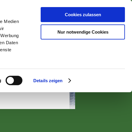
Cookies zulassen
le Medien
nähren
ir
Nur notwendige Cookies
, Werbung
ren Daten
ienste
g
Details zeigen