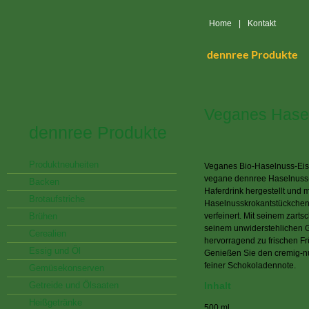
Home
|
Kontakt
dennree Produkte
Veganes Hasel
dennree Produkte
Produktneuheiten
Veganes Bio-Haselnuss-Eis 
vegane dennree Haselnuss-E
Backen
Haferdrink hergestellt und 
Brotaufstriche
Haselnusskrokantstückche
Brühen
verfeinert. Mit seinem zar
seinem unwiderstehlichen 
Cerealien
hervorragend zu frischen Fr
Essig und Öl
Genießen Sie den cremig-n
feiner Schokoladennote.
Gemüsekonserven
Getreide und Ölsaaten
Inhalt
Heißgetränke
500 ml