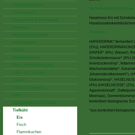
Joghurtalternative
Verkehrsbezeichnung
Knabberspaß
Haselnuss-Eis mit Schokol
Mayonnaise & Remoulade
Haselnusskrokantstückchen,
Meersalz
Zutaten:
Milchersatzgetränke
HAFERDRINK* fermentiert 
Milchprodukte
(5%)), HAFERDRINKKONZEN
Nudeln
(HAFER* (6%), Wasser), Ro
Obstkonserven
Schokoladensauce* (8%) (W
Invertzuckersirup*, fettarm
Reis und Hülsenfrüchte
Wachsmaisstärke*, Karamell
Säfte und Schorlen
Johannisbrotkernmehl*),
Glukosesirup*, HASELN
Saison
(4%) (HASELNÜSSE* (2%), 
Salz und Gewürze
Agavendicksaft*, Dattelpulv
Senf
Meersalz), Sonnenblumenpro
kontrolliert ökologischer E
Süßigkeiten und Gebäck
Tiefkühl
*aus kontrolliert biologisch
Eis
Fisch
Flammkuchen