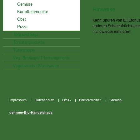
Gemüse
Hinweise
Kartoffelprodukte
Obst
Kann Spuren von Ei, Erdnüs
anderen Schalenfrüchten e
Pizza
nicht wieder einfrieren!
Tofu und Soja
Tomatenprodukte
Tütensuppe
Veg. Bratlinge/ Pfannengerichte
Vegetarische Wurstwaren
Impressum
|
Datenschutz
|
LkSG
|
Barrierefreiheit
|
Sitemap
dennree-Bio-Handelshaus