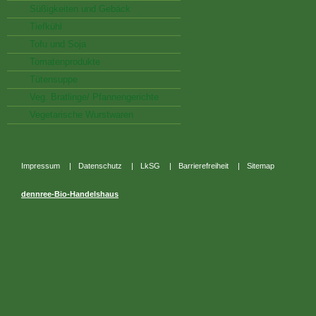
Süßigkeiten und Gebäck
Tiefkühl
Tofu und Soja
Tomatenprodukte
Tütensuppe
Veg. Bratlinge/ Pfannengerichte
Vegetarische Wurstwaren
Impressum
|
Datenschutz
|
LkSG
|
Barrierefreiheit
|
Sitemap
dennree-Bio-Handelshaus