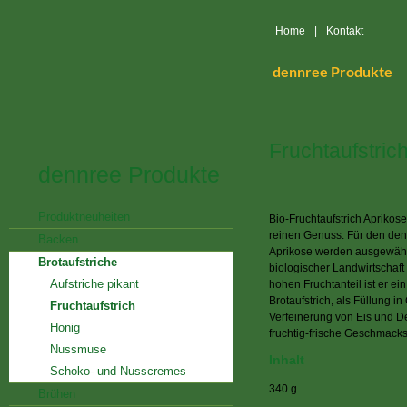
Home
|
Kontakt
dennree Produkte
Fruchtaufstric
dennree Produkte
Produktneuheiten
Bio-Fruchtaufstrich Aprikose
reinen Genuss. Für den den
Backen
Aprikose werden ausgewählte
Brotaufstriche
biologischer Landwirtschaf
Aufstriche pikant
hohen Fruchtanteil ist er e
Brotaufstrich, als Füllung i
Fruchtaufstrich
Verfeinerung von Eis und D
Honig
fruchtig-frische Geschmacks
Nussmuse
Inhalt
Schoko- und Nusscremes
340 g
Brühen