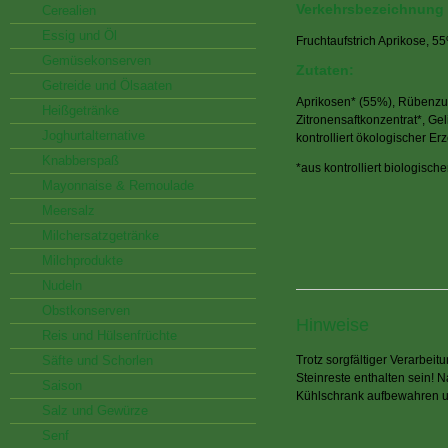
Verkehrsbezeichnung
Cerealien
Essig und Öl
Fruchtaufstrich Aprikose, 55
Gemüsekonserven
Zutaten:
Getreide und Ölsaaten
Aprikosen* (55%), Rübenzu
Heißgetränke
Zitronensaftkonzentrat*, Geli
Joghurtalternative
kontrolliert ökologischer E
Knabberspaß
*aus kontrolliert biologisch
Mayonnaise & Remoulade
Meersalz
Milchersatzgetränke
Milchprodukte
Nudeln
Obstkonserven
Hinweise
Reis und Hülsenfrüchte
Säfte und Schorlen
Trotz sorgfältiger Verarbei
Steinreste enthalten sein! 
Saison
Kühlschrank aufbewahren u
Salz und Gewürze
Senf