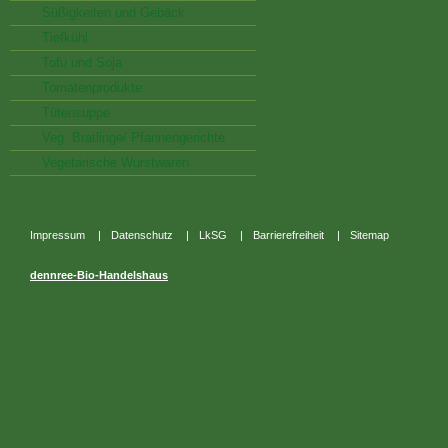
Süßigkeiten und Gebäck
Tiefkühl
Tofu und Soja
Tomatenprodukte
Tütensuppe
Veg. Bratlinge/ Pfannengerichte
Vegetarische Wurstwaren
Impressum
|
Datenschutz
|
LkSG
|
Barrierefreiheit
|
Sitemap
dennree-Bio-Handelshaus