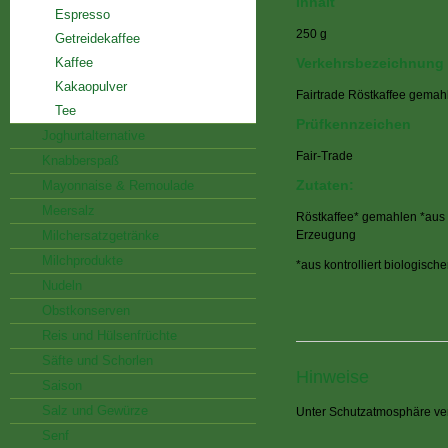
Inhalt
Espresso
250 g
Getreidekaffee
Kaffee
Verkehrsbezeichnung
Kakaopulver
Fairtrade Röstkaffee gemah
Tee
Prüfkennzeichen
Joghurtalternative
Fair-Trade
Knabberspaß
Zutaten:
Mayonnaise & Remoulade
Meersalz
Röstkaffee* gemahlen *aus k
Milchersatzgetränke
Erzeugung
Milchprodukte
*aus kontrolliert biologisch
Nudeln
Obstkonserven
Reis und Hülsenfrüchte
Säfte und Schorlen
Hinweise
Saison
Salz und Gewürze
Unter Schutzatmosphäre ver
Senf