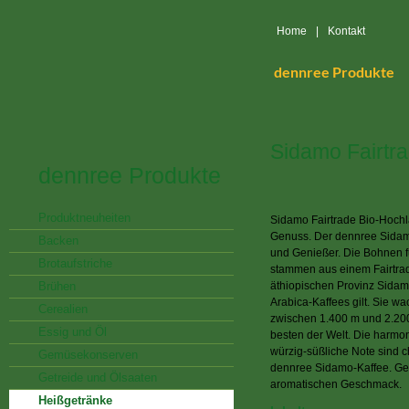
Home
|
Kontakt
dennree Produkte
Sidamo Fairtr
dennree Produkte
Produktneuheiten
Sidamo Fairtrade Bio-Hochl
Genuss. Der dennree Sidamo
Backen
und Genießer. Die Bohnen f
Brotaufstriche
stammen aus einem Fairtrad
Brühen
äthiopischen Provinz Sidam
Arabica-Kaffees gilt. Sie 
Cerealien
zwischen 1.400 m und 2.20
Essig und Öl
besten der Welt. Die harmon
würzig-süßliche Note sind ch
Gemüsekonserven
dennree Sidamo-Kaffee. Ge
Getreide und Ölsaaten
aromatischen Geschmack.
Heißgetränke