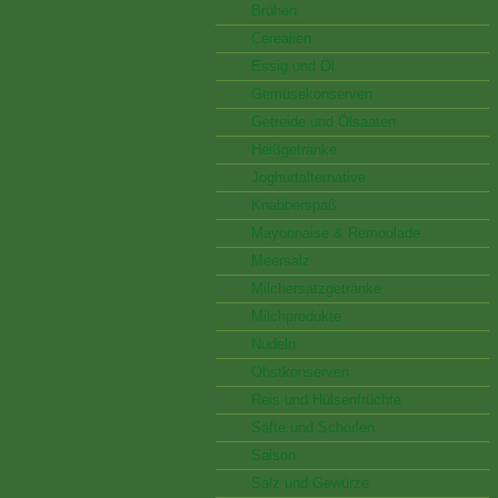
Brühen
Cerealien
Essig und Öl
Gemüsekonserven
Getreide und Ölsaaten
Heißgetränke
Joghurtalternative
Knabberspaß
Mayonnaise & Remoulade
Meersalz
Milchersatzgetränke
Milchprodukte
Nudeln
Obstkonserven
Reis und Hülsenfrüchte
Säfte und Schorlen
Saison
Salz und Gewürze