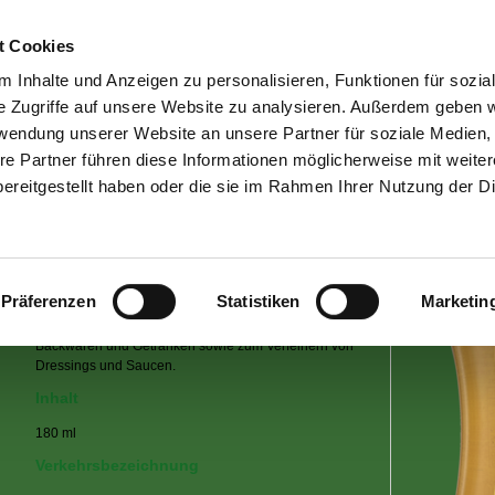
Home
|
Kontakt
t Cookies
 Inhalte und Anzeigen zu personalisieren, Funktionen für sozia
dennree Produkte
|
dennree Qualität
|
Bewusst er
e Zugriffe auf unsere Website zu analysieren. Außerdem geben w
rwendung unserer Website an unsere Partner für soziale Medien
re Partner führen diese Informationen möglicherweise mit weite
Agavendicksaft
ereitgestellt haben oder die sie im Rahmen Ihrer Nutzung der D
Der dennree Agavendicksaft wird aus dem Saft
mexikanischer Agaven gewonnen und schonend
Präferenzen
Statistiken
Marketin
eingedickt. Mit seinem fein-milden Geschmack eignet er
sich bestens zum Süßen von Desserts, feinen
Backwaren und Getränken sowie zum Verfeinern von
Dressings und Saucen.
Inhalt
180 ml
Verkehrsbezeichnung