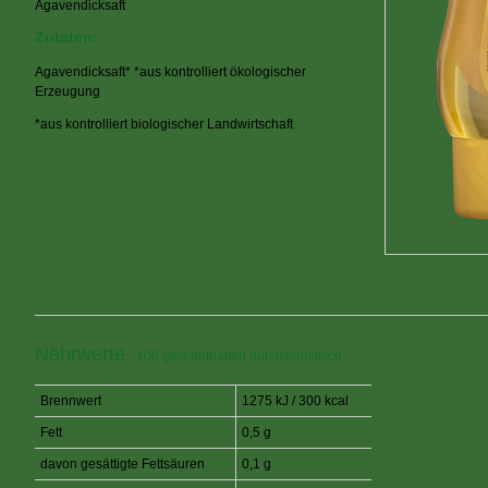
Agavendicksaft
Zutaten:
Agavendicksaft* *aus kontrolliert ökologischer
Erzeugung
*aus kontrolliert biologischer Landwirtschaft
Nährwerte
100 g/ml enthalten durchschnittlich
Brennwert
1275 kJ / 300 kcal
Fett
0,5 g
davon gesättigte Fettsäuren
0,1 g