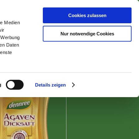
Cookies zulassen
le Medien
nähren
ir
Nur notwendige Cookies
, Werbung
ren Daten
ienste
zurück zur Übersicht
g
Details zeigen