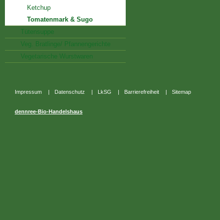
Ketchup
Tomatenmark & Sugo
Tütensuppe
Veg. Bratlinge/ Pfannengerichte
Vegetarische Wurstwaren
Impressum
|
Datenschutz
|
LkSG
|
Barrierefreiheit
|
Sitemap
dennree-Bio-Handelshaus