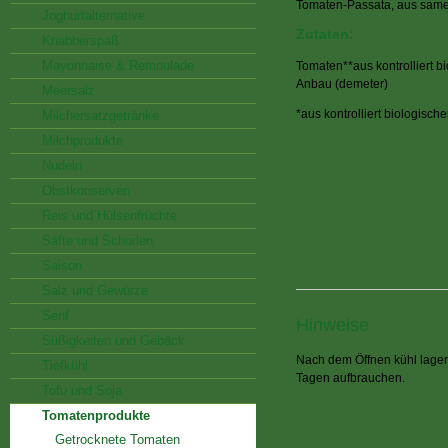
Tomaten-Passata, aus sam
Joghurtalternative
Zutaten:
Knabberspaß
Mayonnaise & Remoulade
Tomaten**aus kontrolliert 
Anbau (demeter)
Meersalz
*aus kontrolliert biologisch
Milchersatzgetränke
Milchprodukte
Nudeln
Obstkonserven
Reis und Hülsenfrüchte
Säfte und Schorlen
Saison
Salz und Gewürze
Senf
Hinweise
Süßigkeiten und Gebäck
Nach dem Öffnen kühl lager
Tiefkühl
Tagen aufbrauchen.
Tofu und Soja
Tomatenprodukte
Getrocknete Tomaten