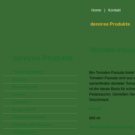
Home
|
Kontakt
dennree Produkte
Tomaten-Pass
dennree Produkte
Produktneuheiten
Bio-Tomaten-Passata bietet
Tomaten-Passata wird aus s
Backen
samenfesten demeter Tomate
Brotaufstriche
ist die ideale Basis für sch
Brühen
Pastasaucen. Genießen Sie 
Geschmack.
Cerealien
Inhalt
Essig und Öl
Gemüsekonserven
660 ml
Getreide und Ölsaaten
Verkehrsbezeichnung
Heißgetränke