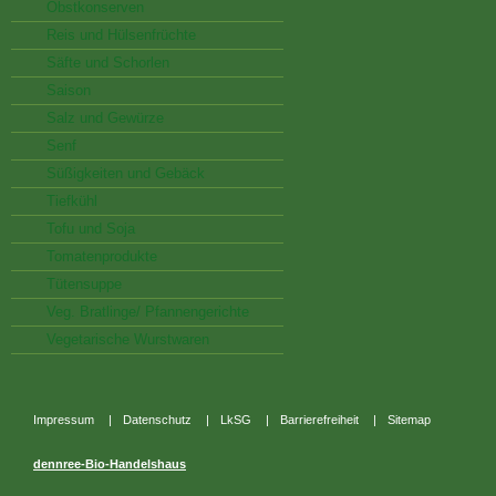
Obstkonserven
Reis und Hülsenfrüchte
Säfte und Schorlen
Saison
Salz und Gewürze
Senf
Süßigkeiten und Gebäck
Tiefkühl
Tofu und Soja
Tomatenprodukte
Tütensuppe
Veg. Bratlinge/ Pfannengerichte
Vegetarische Wurstwaren
Impressum
|
Datenschutz
|
LkSG
|
Barrierefreiheit
|
Sitemap
dennree-Bio-Handelshaus