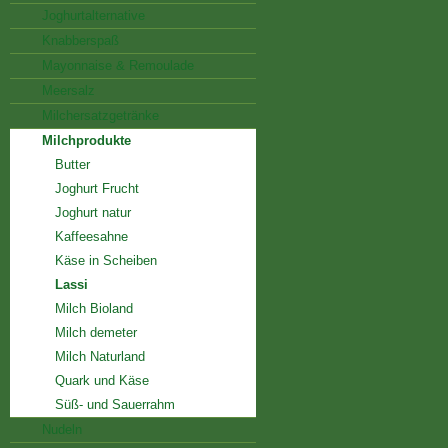
Joghurtalternative
Knabberspaß
Mayonnaise & Remoulade
Meersalz
Milchersatzgetränke
Milchprodukte
Butter
Joghurt Frucht
Joghurt natur
Kaffeesahne
Käse in Scheiben
Lassi
Milch Bioland
Milch demeter
Milch Naturland
Quark und Käse
Süß- und Sauerrahm
Nudeln