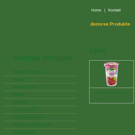
Home
|
Kontakt
dennree Produkte
Lassi
dennree Produkte
Produktneuheiten
Backen
Brotaufstriche
Erdbeer-Himbeer
Brühen
Lassi
Cerealien
Essig und Öl
Gemüsekonserven
Getreide und Ölsaaten
Heißgetränke