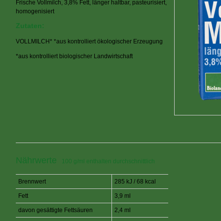
Frische Vollmilch, 3,8% Fett, länger haltbar, pasteurisiert,
homogenisiert
Zutaten:
VOLLMILCH* *aus kontrolliert ökologischer Erzeugung
*aus kontrolliert biologischer Landwirtschaft
Nährwerte
100 g/ml enthalten durchschnittlich
Brennwert
285 kJ / 68 kcal
Fett
3,9 ml
davon gesättigte Fettsäuren
2,4 ml