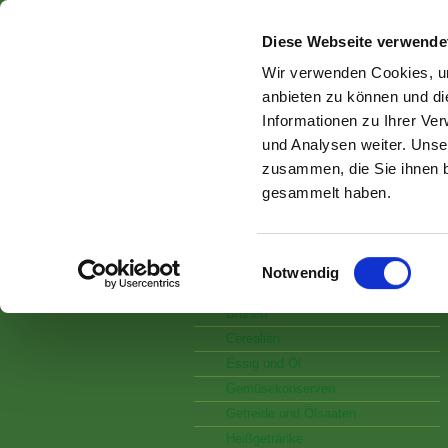
Diese Webseite verwende
Wir verwenden Cookies, um
anbieten zu können und di
Informationen zu Ihrer Ve
und Analysen weiter. Unse
zusammen, die Sie ihnen b
dennree Produkte
gesammelt haben.
Produktneuheiten
Einwilligungsauswahl
Backen
Notwendig
Brotaufstriche
Brühen
Cerealien
Essig und Öl
Gemüsekonserven
Getreide und Ölsaaten
Heißgetränke