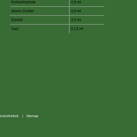
Kohlenhydrate
4,9 ml
davon Zucker
4,9 ml
Eiweiß
3,4 ml
Salz
0,13 ml
rrierefreiheit
|
Sitemap