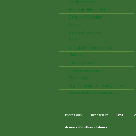
Obstkonserven
Reis und Hülsenfrüchte
Säfte und Schorlen
Saison
Salz und Gewürze
Senf
Süßigkeiten und Gebäck
Tiefkühl
Tofu und Soja
Tomatenprodukte
Tütensuppe
Veg. Bratlinge/ Pfannengerichte
Vegetarische Wurstwaren
Impressum
|
Datenschutz
|
LkSG
|
Ba
dennree-Bio-Handelshaus