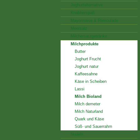
Joghurtalternative
Knabberspaß
Mayonnaise & Remoulade
Meersalz
Milchersatzgetränke
Milchprodukte
Butter
Joghurt Frucht
Joghurt natur
Kaffeesahne
Käse in Scheiben
Lassi
Milch Bioland
Milch demeter
Milch Naturland
Quark und Käse
Süß- und Sauerrahm
Nudeln