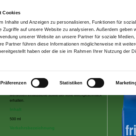
Home
|
Kontakt
t Cookies
 Inhalte und Anzeigen zu personalisieren, Funktionen für sozia
dennree Produkte
|
dennree Qualität
|
Bewusst er
e Zugriffe auf unsere Website zu analysieren. Außerdem geben w
rwendung unserer Website an unsere Partner für soziale Medien
re Partner führen diese Informationen möglicherweise mit weite
Frische Vollmilch länger haltbar, 3,8% Fe
ereitgestellt haben oder die sie im Rahmen Ihrer Nutzung der D
Die dennree Bio-Frischmilch wird mit modernsten
Verfahren mechanisch gereinigt sowie anschließend
Präferenzen
Statistiken
Marketin
schonend erhitzt und ist dadurch länger haltbar. Durch
die besonders schonende Verarbeitung bleiben die
wertvollen Inhaltsstoffe sowie der volle Milchgeschmack
erhalten.
Inhalt
500 ml
Verkehrsbezeichnung