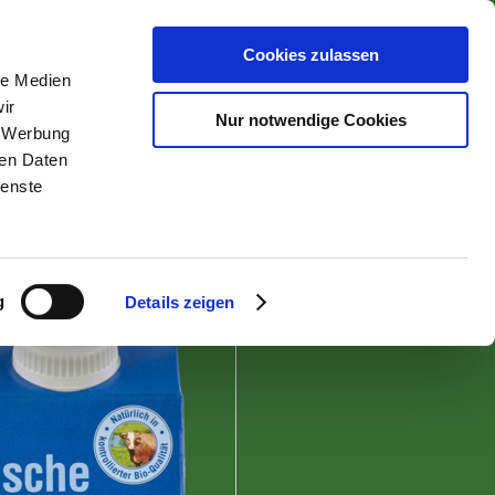
Cookies zulassen
le Medien
nähren
ir
Nur notwendige Cookies
, Werbung
ren Daten
tt
ienste
zurück zur Übersicht
g
Details zeigen