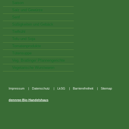
Saison
Salz und Gewürze
Senf
Süßigkeiten und Gebäck
Tiefkühl
Tofu und Soja
Tomatenprodukte
Tütensuppe
Veg. Bratlinge/ Pfannengerichte
Vegetarische Wurstwaren
Impressum
|
Datenschutz
|
LkSG
|
Barrierefreiheit
|
Sitemap
dennree-Bio-Handelshaus