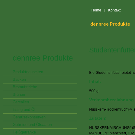
Home
|
Kontakt
dennree Produkte
Studentenfutte
dennree Produkte
Produktneuheiten
Bio-Studentenfutter bietet 
Backen
Inhalt
Brotaufstriche
500 g
Brühen
Verkehrsbezeichnung
Cerealien
Essig und Öl
Nusskern-Trockenfrucht-Mi
Gemüsekonserven
Zutaten:
Getreide und Ölsaaten
NUSSKERNMISCHUNG* (5
Heißgetränke
MANDELN* blanchiert, H