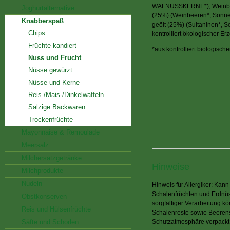
WALNUSSKERNE*), Weinbeer
Joghurtalternative
(25%) (Weinbeeren*, Sonne
Knabberspaß
geölt (25%) (Sultaninen*, 
Chips
kontrolliert ökologischer E
Früchte kandiert
*aus kontrolliert biologisch
Nuss und Frucht
Nüsse gewürzt
Nüsse und Kerne
Reis-/Mais-/Dinkelwaffeln
Salzige Backwaren
Trockenfrüchte
Mayonnaise & Remoulade
Meersalz
Milchersatzgetränke
Hinweise
Milchprodukte
Nudeln
Hinweis für Allergiker: Ka
Schalenfrüchten und Erdnüs
Obstkonserven
sorgfältiger Verarbeitung k
Reis und Hülsenfrüchte
Schalenreste sowie Beerenst
Säfte und Schorlen
Schutzatmosphäre verpackt